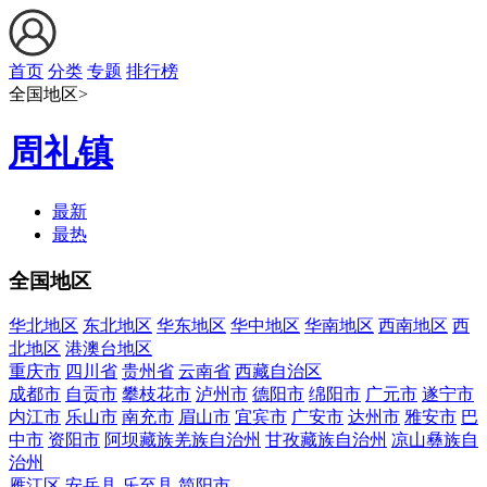
首页
分类
专题
排行榜
全国地区>
周礼镇
最新
最热
全国地区
华北地区
东北地区
华东地区
华中地区
华南地区
西南地区
西
北地区
港澳台地区
重庆市
四川省
贵州省
云南省
西藏自治区
成都市
自贡市
攀枝花市
泸州市
德阳市
绵阳市
广元市
遂宁市
内江市
乐山市
南充市
眉山市
宜宾市
广安市
达州市
雅安市
巴
中市
资阳市
阿坝藏族羌族自治州
甘孜藏族自治州
凉山彝族自
治州
雁江区
安岳县
乐至县
简阳市