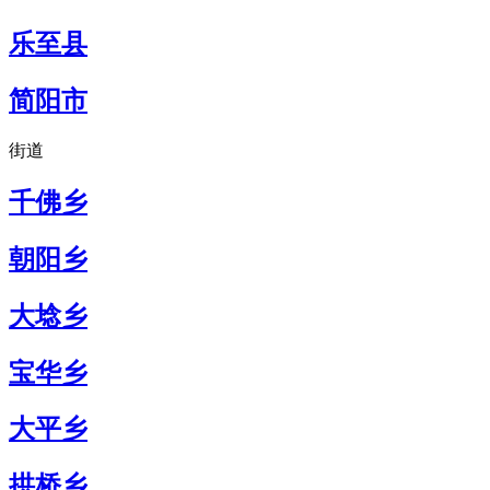
乐至县
简阳市
街道
千佛乡
朝阳乡
大埝乡
宝华乡
大平乡
拱桥乡