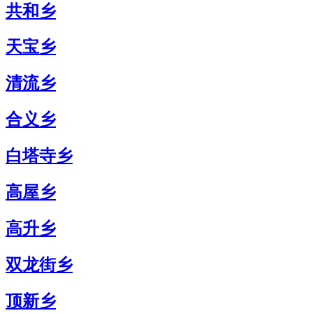
共和乡
天宝乡
清流乡
合义乡
白塔寺乡
高屋乡
高升乡
双龙街乡
顶新乡