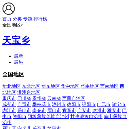
首页
分类
专题
排行榜
全国地区>
天宝乡
最新
最热
全国地区
华北地区
东北地区
华东地区
华中地区
华南地区
西南地区
西
北地区
港澳台地区
重庆市
四川省
贵州省
云南省
西藏自治区
成都市
自贡市
攀枝花市
泸州市
德阳市
绵阳市
广元市
遂宁市
内江市
乐山市
南充市
眉山市
宜宾市
广安市
达州市
雅安市
巴
中市
资阳市
阿坝藏族羌族自治州
甘孜藏族自治州
凉山彝族自
治州
雁江区
安岳县
乐至县
简阳市