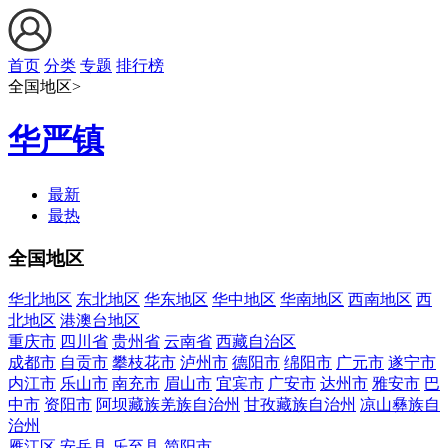
首页
分类
专题
排行榜
全国地区>
华严镇
最新
最热
全国地区
华北地区
东北地区
华东地区
华中地区
华南地区
西南地区
西
北地区
港澳台地区
重庆市
四川省
贵州省
云南省
西藏自治区
成都市
自贡市
攀枝花市
泸州市
德阳市
绵阳市
广元市
遂宁市
内江市
乐山市
南充市
眉山市
宜宾市
广安市
达州市
雅安市
巴
中市
资阳市
阿坝藏族羌族自治州
甘孜藏族自治州
凉山彝族自
治州
雁江区
安岳县
乐至县
简阳市