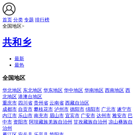
首页
分类
专题
排行榜
全国地区>
共和乡
最新
最热
全国地区
华北地区
东北地区
华东地区
华中地区
华南地区
西南地区
西
北地区
港澳台地区
重庆市
四川省
贵州省
云南省
西藏自治区
成都市
自贡市
攀枝花市
泸州市
德阳市
绵阳市
广元市
遂宁市
内江市
乐山市
南充市
眉山市
宜宾市
广安市
达州市
雅安市
巴
中市
资阳市
阿坝藏族羌族自治州
甘孜藏族自治州
凉山彝族自
治州
雁江区
安岳县
乐至县
简阳市