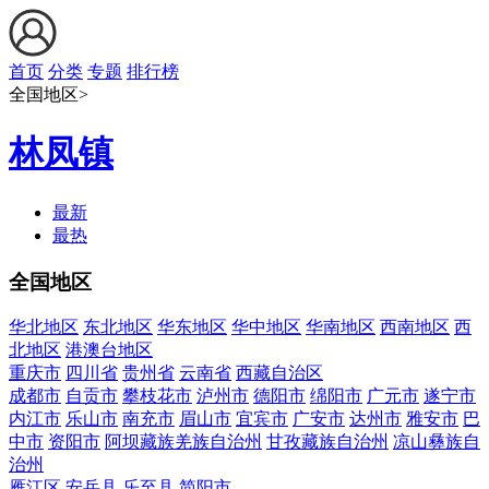
首页
分类
专题
排行榜
全国地区>
林凤镇
最新
最热
全国地区
华北地区
东北地区
华东地区
华中地区
华南地区
西南地区
西
北地区
港澳台地区
重庆市
四川省
贵州省
云南省
西藏自治区
成都市
自贡市
攀枝花市
泸州市
德阳市
绵阳市
广元市
遂宁市
内江市
乐山市
南充市
眉山市
宜宾市
广安市
达州市
雅安市
巴
中市
资阳市
阿坝藏族羌族自治州
甘孜藏族自治州
凉山彝族自
治州
雁江区
安岳县
乐至县
简阳市