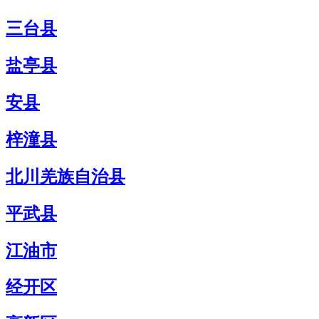
三台县
盐亭县
安县
梓潼县
北川羌族自治县
平武县
江油市
经开区