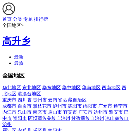
首页
分类
专题
排行榜
全国地区>
高升乡
最新
最热
全国地区
华北地区
东北地区
华东地区
华中地区
华南地区
西南地区
西
北地区
港澳台地区
重庆市
四川省
贵州省
云南省
西藏自治区
成都市
自贡市
攀枝花市
泸州市
德阳市
绵阳市
广元市
遂宁市
内江市
乐山市
南充市
眉山市
宜宾市
广安市
达州市
雅安市
巴
中市
资阳市
阿坝藏族羌族自治州
甘孜藏族自治州
凉山彝族自
治州
雁江区
安岳县
乐至县
简阳市