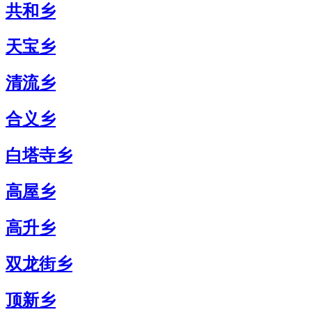
共和乡
天宝乡
清流乡
合义乡
白塔寺乡
高屋乡
高升乡
双龙街乡
顶新乡