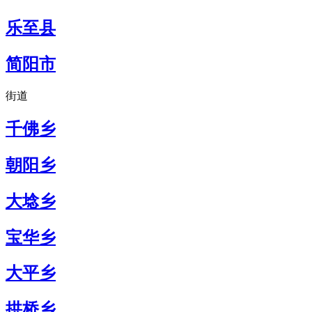
乐至县
简阳市
街道
千佛乡
朝阳乡
大埝乡
宝华乡
大平乡
拱桥乡