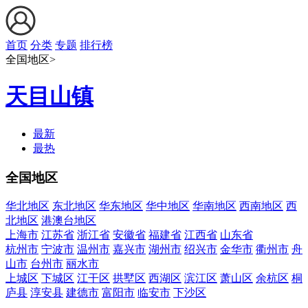
首页
分类
专题
排行榜
全国地区>
天目山镇
最新
最热
全国地区
华北地区
东北地区
华东地区
华中地区
华南地区
西南地区
西
北地区
港澳台地区
上海市
江苏省
浙江省
安徽省
福建省
江西省
山东省
杭州市
宁波市
温州市
嘉兴市
湖州市
绍兴市
金华市
衢州市
舟
山市
台州市
丽水市
上城区
下城区
江干区
拱墅区
西湖区
滨江区
萧山区
余杭区
桐
庐县
淳安县
建德市
富阳市
临安市
下沙区