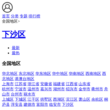
首页
分类
专题
排行榜
全国地区>
下沙区
最新
最热
全国地区
华北地区
东北地区
华东地区
华中地区
华南地区
西南地区
西
北地区
港澳台地区
上海市
江苏省
浙江省
安徽省
福建省
江西省
山东省
杭州市
宁波市
温州市
嘉兴市
湖州市
绍兴市
金华市
衢州市
舟
山市
台州市
丽水市
上城区
下城区
江干区
拱墅区
西湖区
滨江区
萧山区
余杭区
桐
庐县
淳安县
建德市
富阳市
临安市
下沙区