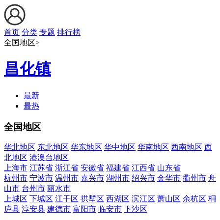
首页
分类
专题
排行榜
全国地区>
昌化镇
最新
最热
全国地区
华北地区
东北地区
华东地区
华中地区
华南地区
西南地区
西
北地区
港澳台地区
上海市
江苏省
浙江省
安徽省
福建省
江西省
山东省
杭州市
宁波市
温州市
嘉兴市
湖州市
绍兴市
金华市
衢州市
舟
山市
台州市
丽水市
上城区
下城区
江干区
拱墅区
西湖区
滨江区
萧山区
余杭区
桐
庐县
淳安县
建德市
富阳市
临安市
下沙区