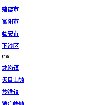
建德市
富阳市
临安市
下沙区
街道
龙岗镇
天目山镇
於潜镇
清凉峰镇