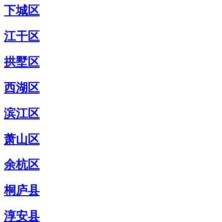
下城区
江干区
拱墅区
西湖区
滨江区
萧山区
余杭区
桐庐县
淳安县