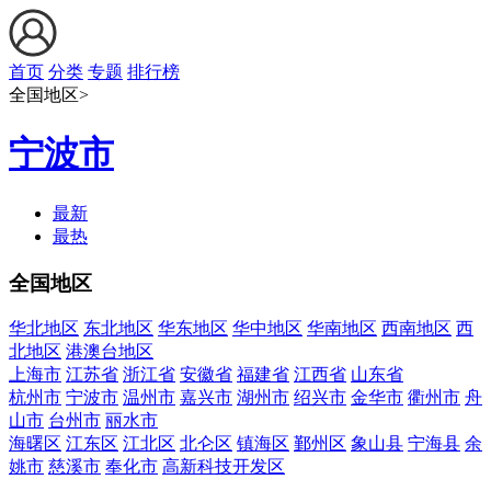
首页
分类
专题
排行榜
全国地区>
宁波市
最新
最热
全国地区
华北地区
东北地区
华东地区
华中地区
华南地区
西南地区
西
北地区
港澳台地区
上海市
江苏省
浙江省
安徽省
福建省
江西省
山东省
杭州市
宁波市
温州市
嘉兴市
湖州市
绍兴市
金华市
衢州市
舟
山市
台州市
丽水市
海曙区
江东区
江北区
北仑区
镇海区
鄞州区
象山县
宁海县
余
姚市
慈溪市
奉化市
高新科技开发区