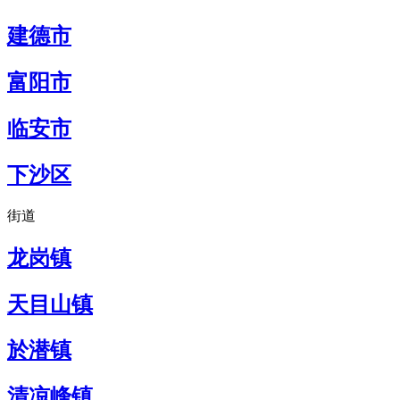
建德市
富阳市
临安市
下沙区
街道
龙岗镇
天目山镇
於潜镇
清凉峰镇