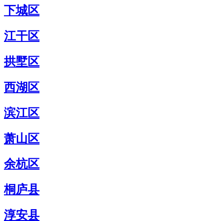
下城区
江干区
拱墅区
西湖区
滨江区
萧山区
余杭区
桐庐县
淳安县