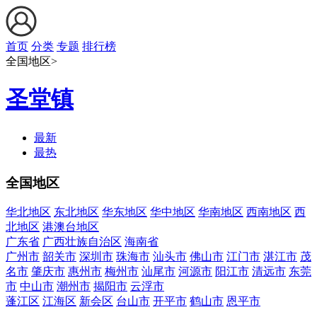
首页
分类
专题
排行榜
全国地区>
圣堂镇
最新
最热
全国地区
华北地区
东北地区
华东地区
华中地区
华南地区
西南地区
西
北地区
港澳台地区
广东省
广西壮族自治区
海南省
广州市
韶关市
深圳市
珠海市
汕头市
佛山市
江门市
湛江市
茂
名市
肇庆市
惠州市
梅州市
汕尾市
河源市
阳江市
清远市
东莞
市
中山市
潮州市
揭阳市
云浮市
蓬江区
江海区
新会区
台山市
开平市
鹤山市
恩平市