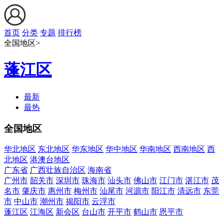
首页
分类
专题
排行榜
全国地区>
蓬江区
最新
最热
全国地区
华北地区
东北地区
华东地区
华中地区
华南地区
西南地区
西
北地区
港澳台地区
广东省
广西壮族自治区
海南省
广州市
韶关市
深圳市
珠海市
汕头市
佛山市
江门市
湛江市
茂
名市
肇庆市
惠州市
梅州市
汕尾市
河源市
阳江市
清远市
东莞
市
中山市
潮州市
揭阳市
云浮市
蓬江区
江海区
新会区
台山市
开平市
鹤山市
恩平市