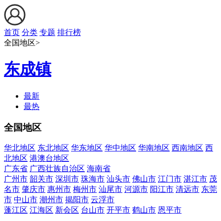
首页
分类
专题
排行榜
全国地区>
东成镇
最新
最热
全国地区
华北地区
东北地区
华东地区
华中地区
华南地区
西南地区
西
北地区
港澳台地区
广东省
广西壮族自治区
海南省
广州市
韶关市
深圳市
珠海市
汕头市
佛山市
江门市
湛江市
茂
名市
肇庆市
惠州市
梅州市
汕尾市
河源市
阳江市
清远市
东莞
市
中山市
潮州市
揭阳市
云浮市
蓬江区
江海区
新会区
台山市
开平市
鹤山市
恩平市