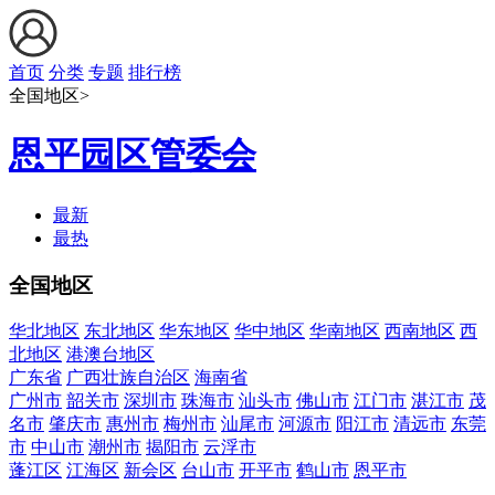
首页
分类
专题
排行榜
全国地区>
恩平园区管委会
最新
最热
全国地区
华北地区
东北地区
华东地区
华中地区
华南地区
西南地区
西
北地区
港澳台地区
广东省
广西壮族自治区
海南省
广州市
韶关市
深圳市
珠海市
汕头市
佛山市
江门市
湛江市
茂
名市
肇庆市
惠州市
梅州市
汕尾市
河源市
阳江市
清远市
东莞
市
中山市
潮州市
揭阳市
云浮市
蓬江区
江海区
新会区
台山市
开平市
鹤山市
恩平市