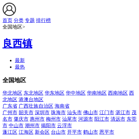
首页
分类
专题
排行榜
全国地区>
良西镇
最新
最热
全国地区
华北地区
东北地区
华东地区
华中地区
华南地区
西南地区
西
北地区
港澳台地区
广东省
广西壮族自治区
海南省
广州市
韶关市
深圳市
珠海市
汕头市
佛山市
江门市
湛江市
茂
名市
肇庆市
惠州市
梅州市
汕尾市
河源市
阳江市
清远市
东莞
市
中山市
潮州市
揭阳市
云浮市
蓬江区
江海区
新会区
台山市
开平市
鹤山市
恩平市