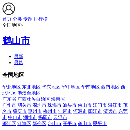
首页
分类
专题
排行榜
全国地区>
鹤山市
最新
最热
全国地区
华北地区
东北地区
华东地区
华中地区
华南地区
西南地区
西
北地区
港澳台地区
广东省
广西壮族自治区
海南省
广州市
韶关市
深圳市
珠海市
汕头市
佛山市
江门市
湛江市
茂
名市
肇庆市
惠州市
梅州市
汕尾市
河源市
阳江市
清远市
东莞
市
中山市
潮州市
揭阳市
云浮市
蓬江区
江海区
新会区
台山市
开平市
鹤山市
恩平市