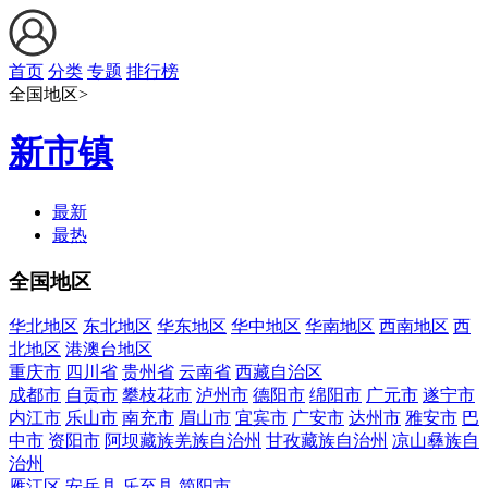
首页
分类
专题
排行榜
全国地区>
新市镇
最新
最热
全国地区
华北地区
东北地区
华东地区
华中地区
华南地区
西南地区
西
北地区
港澳台地区
重庆市
四川省
贵州省
云南省
西藏自治区
成都市
自贡市
攀枝花市
泸州市
德阳市
绵阳市
广元市
遂宁市
内江市
乐山市
南充市
眉山市
宜宾市
广安市
达州市
雅安市
巴
中市
资阳市
阿坝藏族羌族自治州
甘孜藏族自治州
凉山彝族自
治州
雁江区
安岳县
乐至县
简阳市