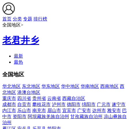
首页
分类
专题
排行榜
全国地区>
老君井乡
最新
最热
全国地区
华北地区
东北地区
华东地区
华中地区
华南地区
西南地区
西
北地区
港澳台地区
重庆市
四川省
贵州省
云南省
西藏自治区
成都市
自贡市
攀枝花市
泸州市
德阳市
绵阳市
广元市
遂宁市
内江市
乐山市
南充市
眉山市
宜宾市
广安市
达州市
雅安市
巴
中市
资阳市
阿坝藏族羌族自治州
甘孜藏族自治州
凉山彝族自
治州
雁江区
安岳县
乐至县
简阳市