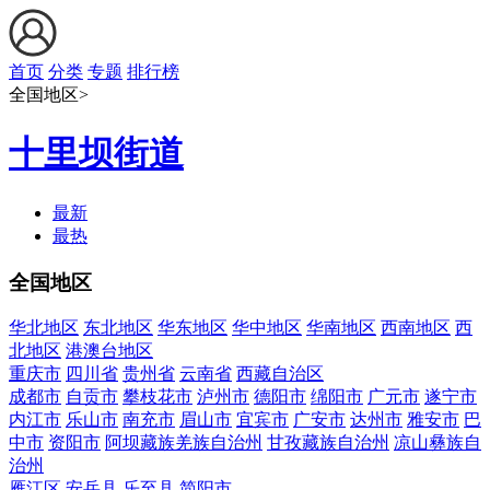
首页
分类
专题
排行榜
全国地区>
十里坝街道
最新
最热
全国地区
华北地区
东北地区
华东地区
华中地区
华南地区
西南地区
西
北地区
港澳台地区
重庆市
四川省
贵州省
云南省
西藏自治区
成都市
自贡市
攀枝花市
泸州市
德阳市
绵阳市
广元市
遂宁市
内江市
乐山市
南充市
眉山市
宜宾市
广安市
达州市
雅安市
巴
中市
资阳市
阿坝藏族羌族自治州
甘孜藏族自治州
凉山彝族自
治州
雁江区
安岳县
乐至县
简阳市