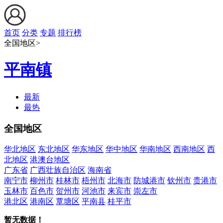
首页
分类
专题
排行榜
全国地区>
平南镇
最新
最热
全国地区
华北地区
东北地区
华东地区
华中地区
华南地区
西南地区
西
北地区
港澳台地区
广东省
广西壮族自治区
海南省
南宁市
柳州市
桂林市
梧州市
北海市
防城港市
钦州市
贵港市
玉林市
百色市
贺州市
河池市
来宾市
崇左市
港北区
港南区
覃塘区
平南县
桂平市
暂无数据！