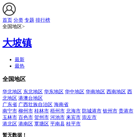
首页
分类
专题
排行榜
全国地区>
大坡镇
最新
最热
全国地区
华北地区
东北地区
华东地区
华中地区
华南地区
西南地区
西
北地区
港澳台地区
广东省
广西壮族自治区
海南省
南宁市
柳州市
桂林市
梧州市
北海市
防城港市
钦州市
贵港市
玉林市
百色市
贺州市
河池市
来宾市
崇左市
港北区
港南区
覃塘区
平南县
桂平市
暂无数据！