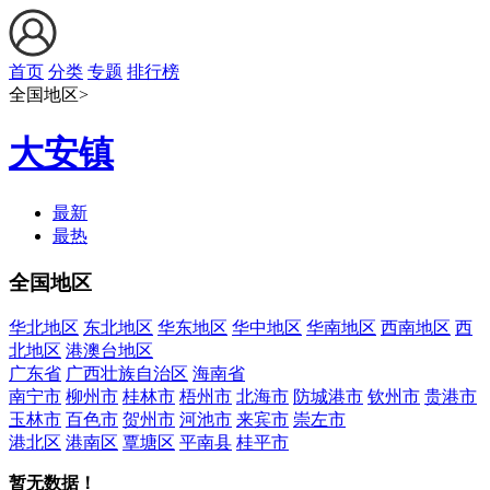
首页
分类
专题
排行榜
全国地区>
大安镇
最新
最热
全国地区
华北地区
东北地区
华东地区
华中地区
华南地区
西南地区
西
北地区
港澳台地区
广东省
广西壮族自治区
海南省
南宁市
柳州市
桂林市
梧州市
北海市
防城港市
钦州市
贵港市
玉林市
百色市
贺州市
河池市
来宾市
崇左市
港北区
港南区
覃塘区
平南县
桂平市
暂无数据！