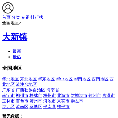
首页
分类
专题
排行榜
全国地区>
大新镇
最新
最热
全国地区
华北地区
东北地区
华东地区
华中地区
华南地区
西南地区
西
北地区
港澳台地区
广东省
广西壮族自治区
海南省
南宁市
柳州市
桂林市
梧州市
北海市
防城港市
钦州市
贵港市
玉林市
百色市
贺州市
河池市
来宾市
崇左市
港北区
港南区
覃塘区
平南县
桂平市
暂无数据！