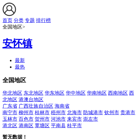
首页
分类
专题
排行榜
全国地区>
安怀镇
最新
最热
全国地区
华北地区
东北地区
华东地区
华中地区
华南地区
西南地区
西
北地区
港澳台地区
广东省
广西壮族自治区
海南省
南宁市
柳州市
桂林市
梧州市
北海市
防城港市
钦州市
贵港市
玉林市
百色市
贺州市
河池市
来宾市
崇左市
港北区
港南区
覃塘区
平南县
桂平市
暂无数据！