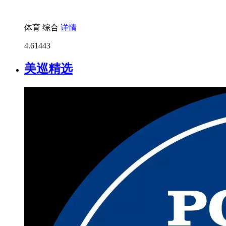
体育
综合
详情
4.6
1443
美巡精选