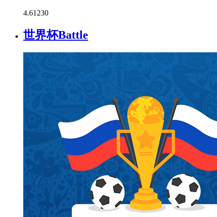
4.6
1230
世界杯Battle