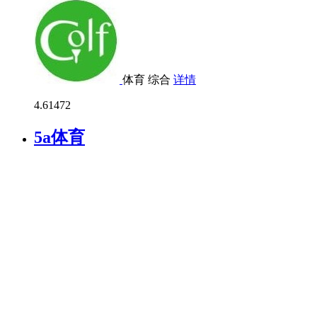
体育
综合
详情
4.6
1472
5a体育