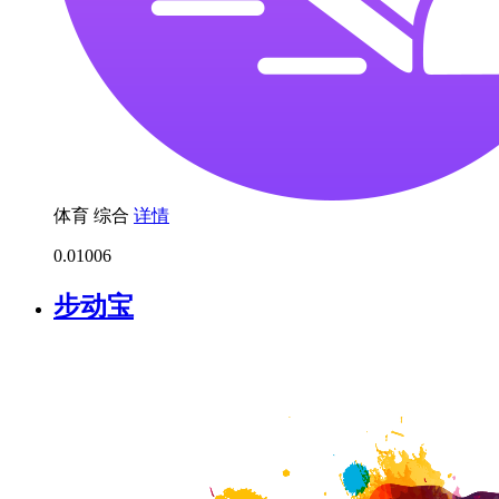
体育
综合
详情
0.0
1006
步动宝