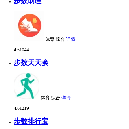
步数助理
体育
综合
详情
4.6
1044
步数天天换
体育
综合
详情
4.6
1219
步数排行宝