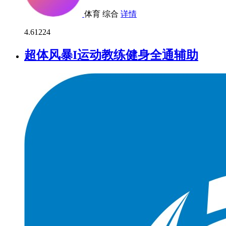
体育
综合
详情
4.6
1224
超体风暴I运动教练健身全通辅助