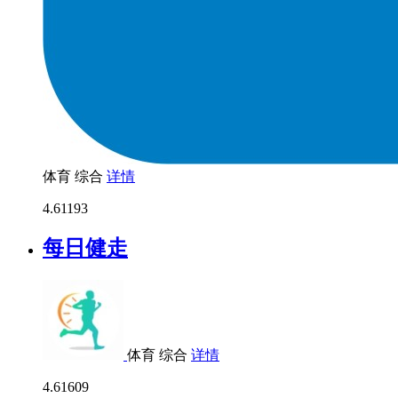
体育
综合
详情
4.6
1193
每日健走
体育
综合
详情
4.6
1609