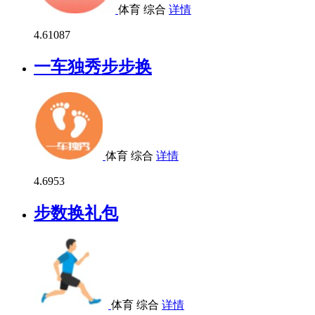
体育
综合
详情
4.6
1087
一车独秀步步换
体育
综合
详情
4.6
953
步数换礼包
体育
综合
详情