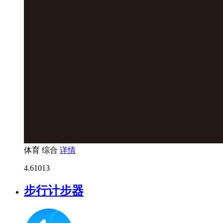
体育
综合
详情
4.6
1013
步行计步器