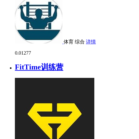
体育
综合
详情
0.0
1277
FitTime训练营