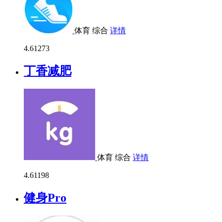
体育
综合
详情
4.6
1273
丁香减肥
体育
综合
详情
4.6
1198
健身Pro