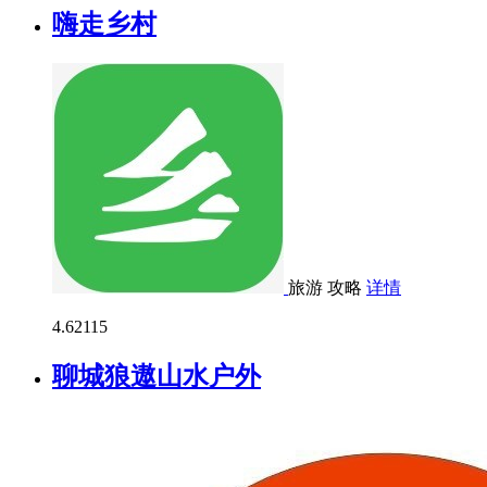
嗨走乡村
旅游
攻略
详情
4.6
2115
聊城狼遨山水户外