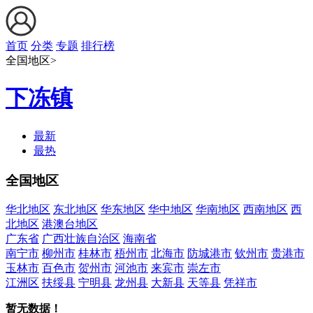
首页
分类
专题
排行榜
全国地区>
下冻镇
最新
最热
全国地区
华北地区
东北地区
华东地区
华中地区
华南地区
西南地区
西
北地区
港澳台地区
广东省
广西壮族自治区
海南省
南宁市
柳州市
桂林市
梧州市
北海市
防城港市
钦州市
贵港市
玉林市
百色市
贺州市
河池市
来宾市
崇左市
江洲区
扶绥县
宁明县
龙州县
大新县
天等县
凭祥市
暂无数据！