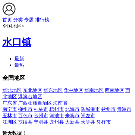
首页
分类
专题
排行榜
全国地区>
水口镇
最新
最热
全国地区
华北地区
东北地区
华东地区
华中地区
华南地区
西南地区
西
北地区
港澳台地区
广东省
广西壮族自治区
海南省
南宁市
柳州市
桂林市
梧州市
北海市
防城港市
钦州市
贵港市
玉林市
百色市
贺州市
河池市
来宾市
崇左市
江洲区
扶绥县
宁明县
龙州县
大新县
天等县
凭祥市
暂无数据！