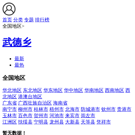
首页
分类
专题
排行榜
全国地区>
武德乡
最新
最热
全国地区
华北地区
东北地区
华东地区
华中地区
华南地区
西南地区
西
北地区
港澳台地区
广东省
广西壮族自治区
海南省
南宁市
柳州市
桂林市
梧州市
北海市
防城港市
钦州市
贵港市
玉林市
百色市
贺州市
河池市
来宾市
崇左市
江洲区
扶绥县
宁明县
龙州县
大新县
天等县
凭祥市
暂无数据！