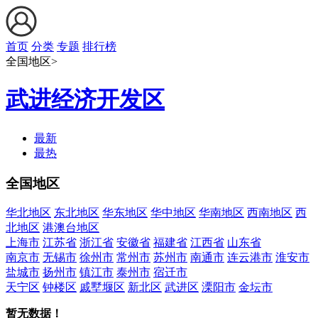
首页
分类
专题
排行榜
全国地区>
武进经济开发区
最新
最热
全国地区
华北地区
东北地区
华东地区
华中地区
华南地区
西南地区
西
北地区
港澳台地区
上海市
江苏省
浙江省
安徽省
福建省
江西省
山东省
南京市
无锡市
徐州市
常州市
苏州市
南通市
连云港市
淮安市
盐城市
扬州市
镇江市
泰州市
宿迁市
天宁区
钟楼区
戚墅堰区
新北区
武进区
溧阳市
金坛市
暂无数据！