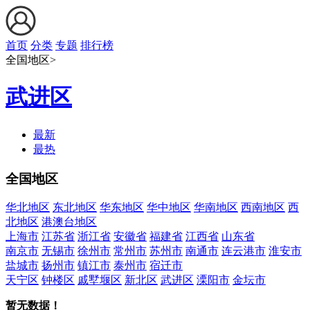
首页
分类
专题
排行榜
全国地区>
武进区
最新
最热
全国地区
华北地区
东北地区
华东地区
华中地区
华南地区
西南地区
西
北地区
港澳台地区
上海市
江苏省
浙江省
安徽省
福建省
江西省
山东省
南京市
无锡市
徐州市
常州市
苏州市
南通市
连云港市
淮安市
盐城市
扬州市
镇江市
泰州市
宿迁市
天宁区
钟楼区
戚墅堰区
新北区
武进区
溧阳市
金坛市
暂无数据！