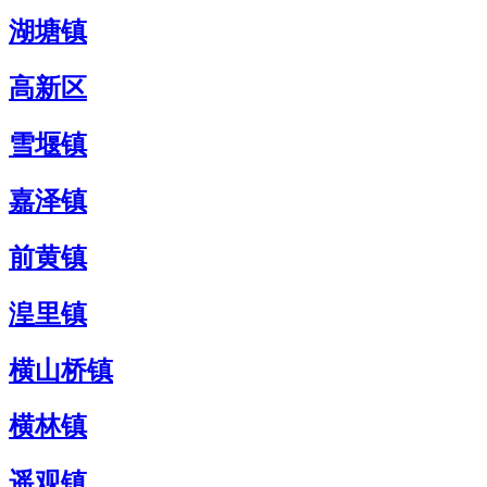
湖塘镇
高新区
雪堰镇
嘉泽镇
前黄镇
湟里镇
横山桥镇
横林镇
遥观镇