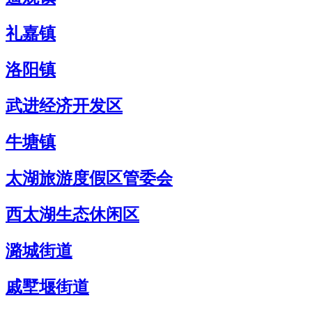
礼嘉镇
洛阳镇
武进经济开发区
牛塘镇
太湖旅游度假区管委会
西太湖生态休闲区
潞城街道
戚墅堰街道