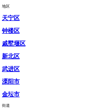
地区
天宁区
钟楼区
戚墅堰区
新北区
武进区
溧阳市
金坛市
街道