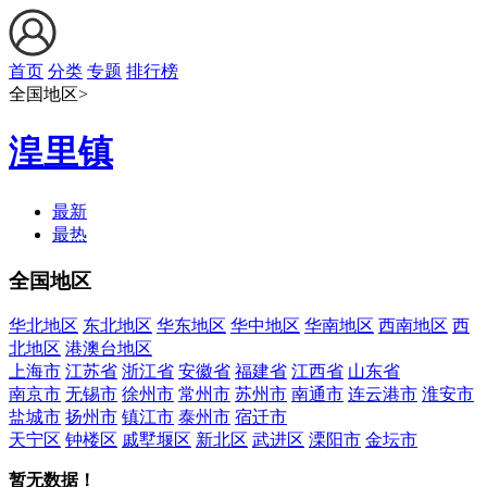
首页
分类
专题
排行榜
全国地区>
湟里镇
最新
最热
全国地区
华北地区
东北地区
华东地区
华中地区
华南地区
西南地区
西
北地区
港澳台地区
上海市
江苏省
浙江省
安徽省
福建省
江西省
山东省
南京市
无锡市
徐州市
常州市
苏州市
南通市
连云港市
淮安市
盐城市
扬州市
镇江市
泰州市
宿迁市
天宁区
钟楼区
戚墅堰区
新北区
武进区
溧阳市
金坛市
暂无数据！