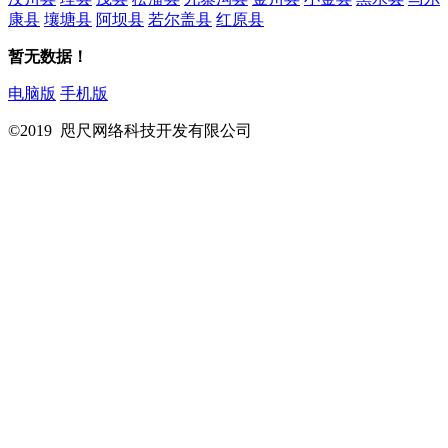
康县
壤塘县
阿坝县
若尔盖县
红原县
暂无数据！
电脑版
手机版
©2019 咫尺网络科技开发有限公司