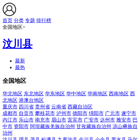
首页
分类
专题
排行榜
全国地区>
汶川县
最新
最热
全国地区
华北地区
东北地区
华东地区
华中地区
华南地区
西南地区
西
北地区
港澳台地区
重庆市
四川省
贵州省
云南省
西藏自治区
成都市
自贡市
攀枝花市
泸州市
德阳市
绵阳市
广元市
遂宁市
内江市
乐山市
南充市
眉山市
宜宾市
广安市
达州市
雅安市
巴
中市
资阳市
阿坝藏族羌族自治州
甘孜藏族自治州
凉山彝族自
治州
汶川县
理县
茂县
松潘县
九寨沟县
金川县
小金县
黑水县
马尔