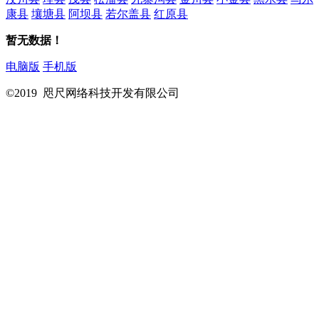
康县
壤塘县
阿坝县
若尔盖县
红原县
暂无数据！
电脑版
手机版
©2019 咫尺网络科技开发有限公司