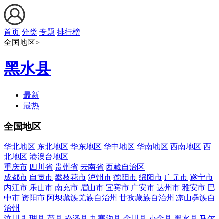
首页
分类
专题
排行榜
全国地区>
黑水县
最新
最热
全国地区
华北地区
东北地区
华东地区
华中地区
华南地区
西南地区
西
北地区
港澳台地区
重庆市
四川省
贵州省
云南省
西藏自治区
成都市
自贡市
攀枝花市
泸州市
德阳市
绵阳市
广元市
遂宁市
内江市
乐山市
南充市
眉山市
宜宾市
广安市
达州市
雅安市
巴
中市
资阳市
阿坝藏族羌族自治州
甘孜藏族自治州
凉山彝族自
治州
汶川县
理县
茂县
松潘县
九寨沟县
金川县
小金县
黑水县
马尔