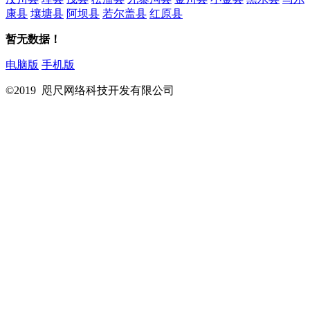
康县
壤塘县
阿坝县
若尔盖县
红原县
暂无数据！
电脑版
手机版
©2019 咫尺网络科技开发有限公司