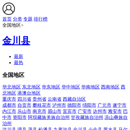
首页
分类
专题
排行榜
全国地区>
金川县
最新
最热
全国地区
华北地区
东北地区
华东地区
华中地区
华南地区
西南地区
西
北地区
港澳台地区
重庆市
四川省
贵州省
云南省
西藏自治区
成都市
自贡市
攀枝花市
泸州市
德阳市
绵阳市
广元市
遂宁市
内江市
乐山市
南充市
眉山市
宜宾市
广安市
达州市
雅安市
巴
中市
资阳市
阿坝藏族羌族自治州
甘孜藏族自治州
凉山彝族自
治州
汶川县
理县
茂县
松潘县
九寨沟县
金川县
小金县
黑水县
马尔