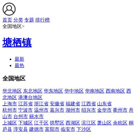
首页
分类
专题
排行榜
全国地区>
塘栖镇
最新
最热
全国地区
华北地区
东北地区
华东地区
华中地区
华南地区
西南地区
西
北地区
港澳台地区
上海市
江苏省
浙江省
安徽省
福建省
江西省
山东省
杭州市
宁波市
温州市
嘉兴市
湖州市
绍兴市
金华市
衢州市
舟
山市
台州市
丽水市
上城区
下城区
江干区
拱墅区
西湖区
滨江区
萧山区
余杭区
桐
庐县
淳安县
建德市
富阳市
临安市
下沙区