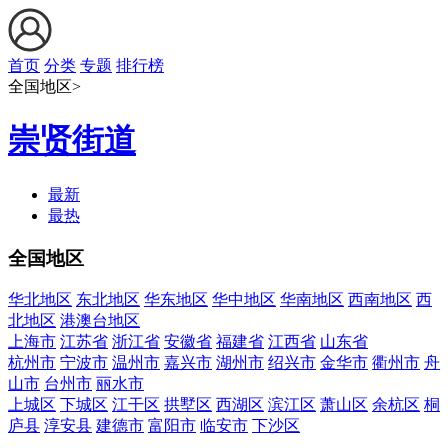
首页
分类
专题
排行榜
全国地区>
崇贤街道
最新
最热
全国地区
华北地区
东北地区
华东地区
华中地区
华南地区
西南地区
西
北地区
港澳台地区
上海市
江苏省
浙江省
安徽省
福建省
江西省
山东省
杭州市
宁波市
温州市
嘉兴市
湖州市
绍兴市
金华市
衢州市
舟
山市
台州市
丽水市
上城区
下城区
江干区
拱墅区
西湖区
滨江区
萧山区
余杭区
桐
庐县
淳安县
建德市
富阳市
临安市
下沙区