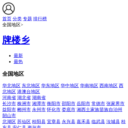
首页
分类
专题
排行榜
全国地区>
牌楼乡
最新
最热
全国地区
华北地区
东北地区
华东地区
华中地区
华南地区
西南地区
西
北地区
港澳台地区
河南省
湖北省
湖南省
长沙市
株洲市
湘潭市
衡阳市
邵阳市
岳阳市
常德市
张家界市
益阳市
郴州市
永州市
怀化市
娄底市
湘西土家族苗族自治州
韶山市
北湖区
苏仙区
桂阳县
宜章县
永兴县
嘉禾县
临武县
汝城县
桂
东县
安仁县
资兴市