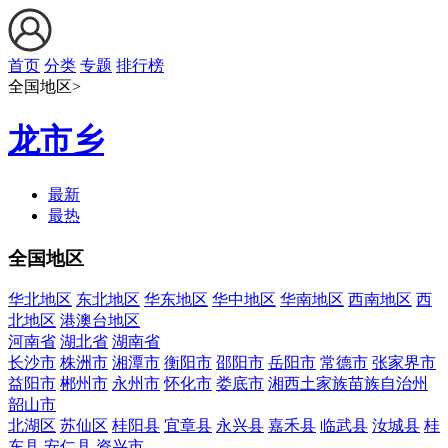
首页
分类
专题
排行榜
全国地区>
龙市乡
最新
最热
全国地区
华北地区
东北地区
华东地区
华中地区
华南地区
西南地区
西
北地区
港澳台地区
河南省
湖北省
湖南省
长沙市
株洲市
湘潭市
衡阳市
邵阳市
岳阳市
常德市
张家界市
益阳市
郴州市
永州市
怀化市
娄底市
湘西土家族苗族自治州
韶山市
北湖区
苏仙区
桂阳县
宜章县
永兴县
嘉禾县
临武县
汝城县
桂
东县
安仁县
资兴市