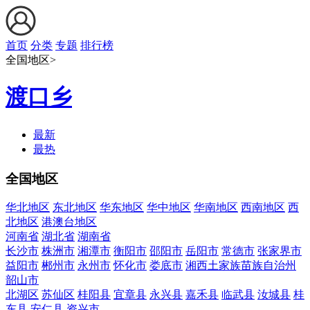
首页
分类
专题
排行榜
全国地区>
渡口乡
最新
最热
全国地区
华北地区
东北地区
华东地区
华中地区
华南地区
西南地区
西
北地区
港澳台地区
河南省
湖北省
湖南省
长沙市
株洲市
湘潭市
衡阳市
邵阳市
岳阳市
常德市
张家界市
益阳市
郴州市
永州市
怀化市
娄底市
湘西土家族苗族自治州
韶山市
北湖区
苏仙区
桂阳县
宜章县
永兴县
嘉禾县
临武县
汝城县
桂
东县
安仁县
资兴市