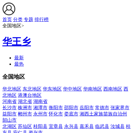
首页
分类
专题
排行榜
全国地区>
华王乡
最新
最热
全国地区
华北地区
东北地区
华东地区
华中地区
华南地区
西南地区
西
北地区
港澳台地区
河南省
湖北省
湖南省
长沙市
株洲市
湘潭市
衡阳市
邵阳市
岳阳市
常德市
张家界市
益阳市
郴州市
永州市
怀化市
娄底市
湘西土家族苗族自治州
韶山市
北湖区
苏仙区
桂阳县
宜章县
永兴县
嘉禾县
临武县
汝城县
桂
东县
安仁县
资兴市