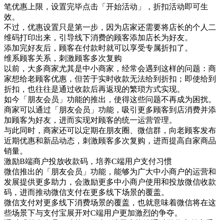
笔优惠上限，设置完毕点击「开始活动」，折扣活动即可生
效。
不过，优惠设置只是第一步，因为店家还需要将店长的个人二
维码打印出来，引导线下消费的顾客添加店长为好友。
添加完好友后，顾客在付款时就可以享受专属折扣了。
维系顾客关系，刺激顾客多次复购
以前，大多商家尤其是中小商家，经常会遇到这样的问题：商
家想给老顾客优惠，但苦于实时收款无法给到折扣；即使给到
折扣，也往往是通过收款后再返现的繁琐方式实现。
如今「朋友会员」功能的推出，使得这些问题不再成为困扰。
商家可以通过「朋友会员」功能，吸引更多顾客到店消费并添
加顾客为好友，进而实现对顾客的统一运营管理。
与此同时，商家还可以定期在朋友圈、微信群，向老顾客发布
近期优惠和新品动态，刺激顾客多次复购，进而提高自家商品
销量。
激励B端商户投放收款码，培养C端用户支付习惯
微信推出的「朋友会员」功能，能够为广大中小商户的运营和
发展提供更多助力，会激励更多中小商户使用和投放微信收款
码，进而推动微信支付在更多线下场景的覆盖。
微信支付对更多线下消费场景的覆盖，也就意味着微信将在这
些场景下与支付宝展开对C端用户更加激烈的争夺。