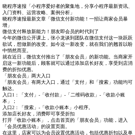
晓程序速报「小程序爱好者的聚集地，分享小程序最新资讯、
入门资料、运营攻略、案例分析」
晓程序速报最新文章「微信支付新功能！一招让商家会员暴
增」
微信支付释放新能力！朋友即会员的时代到了
今年的微信公开课上，张小龙谈到团队在微信支付这一块跃跃
欲试，想做新的改变。如今这一新改变，就在我们的翘首以盼
中悄然而至。
就在近日，微信支付推出了「朋友会员」的新功能。当商家开
启这一新功能后，顾客就可以通过添加店长好友，享受到店消
费的折扣优惠。
「朋友会员」两大入口
「朋友会员」有两大入口，通过「支付」和「搜索」功能均可
触达。
入口1：「支付」-「收付款」-「二维码收款」-「收款小账
本」；
入口2：「搜索」-「收款小账本」小程序。
添加店长好友，消费即可享受折扣
打开「收款小账本」，点击首页的「朋友会员」功能，进入
「会员优惠活动」的设置页面。
在这里，店家可以为会员设置优惠活动，包括优惠折扣以及单