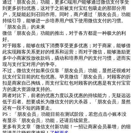
通过「朋友会员」功能，更多C端用户能够通过微信支付享受
到更多折扣优惠，这对于之前被支付宝红包吸走的那部分用
户，无疑能起到召回作用。同时，商户通过「朋友会员」功能
持续引导，能够进一步培养用户线下使用微信支付的习惯。
「朋友会员」的未来
微信「朋友会员」功能的推出，对于各方都是一种极大的利
好。
对于顾客，能够在线下消费享受更多优惠；对于商家，能够借
此实现顾客关系更好的维系和运营；而对于微信，能够激励更
多中小商家投放收款码，撬动和培养用户的支付习惯，进而实
现与支付宝对用户的争夺。
不过，微信支付如果仅仅靠「朋友会员」功能，显然还很难对
抗支付宝目前的红包优惠。毕竟微信「朋友会员」对顾客的折
扣是商家自己掏钱，而支付宝红包对顾客的优惠是有支付宝官
方的庞大资源做支持的。
两者对比下，前者的优惠力度以及优惠的持续能力，无疑远远
低于后者。想要成长为微信支付的大杀器，「朋友会员」显然
还有一段不短的路要走。
PS：「朋友会员」功能目前在测试阶段，若您点击小账本没
有显示「朋友会员」功能，还请后续留意。
更多有关文章「微信支付新功能！一招让商家会员暴增」的细
节请关注晓程序速报！
了解更多